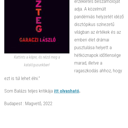
érzékletes beszámolóját
adja. A közelmúlt
pandémiás helyzetét idéző
disztópikus színezetű
világban az értékek és az
emberi élet drámai
pusztulása helyett a
hétköznapok időtlensége
Kattints a képre, és nézd meg a
marad, illetve a
katalógusunkban!
ragaszkodás ahhoz, hogy
ezt is túl lehet élni.”
Som Balázs teljes kritikája
itt olvasható
.
Budapest : Magvető, 2022