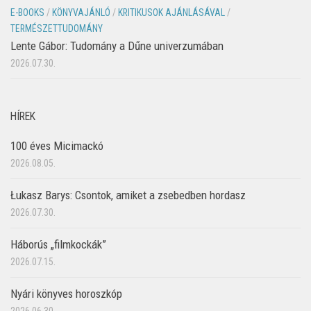
E-BOOKS
/
KÖNYVAJÁNLÓ
/
KRITIKUSOK AJÁNLÁSÁVAL
/
TERMÉSZETTUDOMÁNY
Lente Gábor: Tudomány a Dűne univerzumában
2026.07.30.
HÍREK
100 éves Micimackó
2026.08.05.
Łukasz Barys: Csontok, amiket a zsebedben hordasz
2026.07.30.
Háborús „filmkockák”
2026.07.15.
Nyári könyves horoszkóp