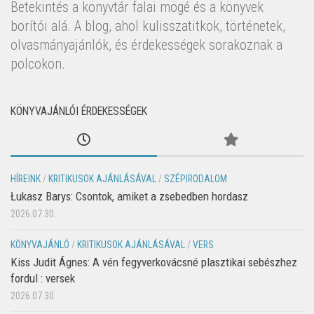
Betekintés a könyvtár falai mögé és a könyvek
borítói alá. A blog, ahol kulisszatitkok, történetek,
olvasmányajánlók, és érdekességek sorakoznak a
polcokon.
KÖNYVAJÁNLÓI ÉRDEKESSÉGEK
HÍREINK
/
KRITIKUSOK AJÁNLÁSÁVAL
/
SZÉPIRODALOM
Łukasz Barys: Csontok, amiket a zsebedben hordasz
2026.07.30.
KÖNYVAJÁNLÓ
/
KRITIKUSOK AJÁNLÁSÁVAL
/
VERS
Kiss Judit Ágnes: A vén fegyverkovácsné plasztikai sebészhez
fordul : versek
2026.07.30.