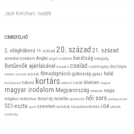
Jack Ketchum: Ivadék
CIMKEFELHŐ
20. század
21. század
2. világháború
19. század
barátság
Anglia
amerikai irodalom
betegség
angol irodalom
család
Betűevők ajánlásával
disztópia
családregény
Budapest
filmadaptáció
halál
gyilkosság
gyász
emberi sorsok
erőszak
kortárs
háború
lélektani
Listák
holokauszt
kötelező
magyar
magyar irodalom
Magyarország
mágia
memoár
női sors
novella
mágikus realizmus
Nobel-díj
nyomozás
párkapcsolat
SCI-eszta
szerelem
USA
társadalomkritika
utazás
sport
testvérek
zsidóság