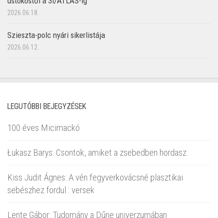
üstököstől a 3I/ATLAS-ig
2026.06.18.
Szieszta-polc nyári sikerlistája
2026.06.12.
LEGUTÓBBI BEJEGYZÉSEK
100 éves Micimackó
Łukasz Barys: Csontok, amiket a zsebedben hordasz
Kiss Judit Ágnes: A vén fegyverkovácsné plasztikai
sebészhez fordul : versek
Lente Gábor: Tudomány a Dűne univerzumában