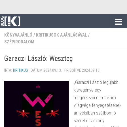
Skip to content
KÖNYVAJÁNLÓ
/
KRITIKUSOK AJÁNLÁSÁVAL
/
SZÉPIRODALOM
Garaczi László: Weszteg
ÍRTA:
KRITIKUS
· DÁTUM
2024.09.13.
· FRISSÍTVE
2024.09.13.
„Garaczi László legújabb
kisregénye egy
megérkezni nem akaró
világvége fenyegetésének
árnyékában szétbomló
szerelmi viszony