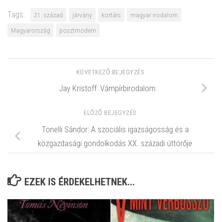
Tags:
21. század
járvány
kortárs
magyar irodalom
Magyarország
posztmodern
KÖVETKEZŐ BEJEGYZÉS
Jay Kristoff: Vámpírbirodalom
ELŐZŐ BEJEGYZÉS
Tonelli Sándor: A szociális igazságosság és a
közgazdasági gondolkodás XX. századi úttörője
EZEK IS ÉRDEKELHETNEK...