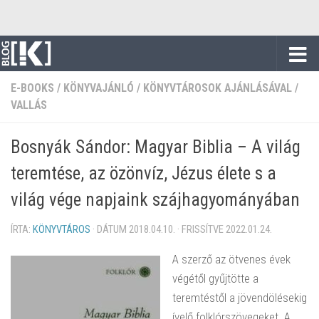
Skip to content
E-BOOKS
/
KÖNYVAJÁNLÓ
/
KÖNYVTÁROSOK AJÁNLÁSÁVAL
/
VALLÁS
Bosnyák Sándor: Magyar Biblia – A világ
teremtése, az özönvíz, Jézus élete s a
világ vége napjaink szájhagyományában
ÍRTA:
KÖNYVTÁROS
· DÁTUM
2018.04.10.
· FRISSÍTVE
2022.01.24.
A szerző az ötvenes évek
végétől gyűjtötte a
teremtéstől a jövendölésekig
ívelő folklórszövegeket. A