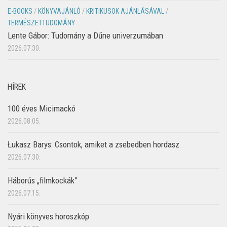
E-BOOKS
/
KÖNYVAJÁNLÓ
/
KRITIKUSOK AJÁNLÁSÁVAL
/
TERMÉSZETTUDOMÁNY
Lente Gábor: Tudomány a Dűne univerzumában
2026.07.30.
HÍREK
100 éves Micimackó
2026.08.05.
Łukasz Barys: Csontok, amiket a zsebedben hordasz
2026.07.30.
Háborús „filmkockák”
2026.07.15.
Nyári könyves horoszkóp