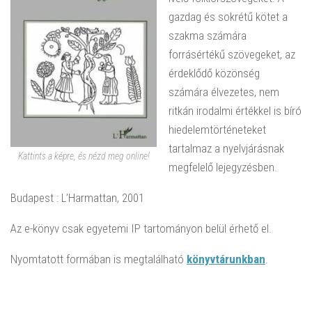
gazdag és sokrétű kötet a
szakma számára
forrásértékű szövegeket, az
érdeklődő közönség
számára élvezetes, nem
ritkán irodalmi értékkel is bíró
hiedelemtörténeteket
tartalmaz a nyelvjárásnak
Kattints a képre, és nézd meg online!
megfelelő lejegyzésben.
Budapest : L’Harmattan, 2001
Az e-könyv csak egyetemi IP tartományon belül érhető el.
Nyomtatott formában is megtalálható
könyvtárunkban
.