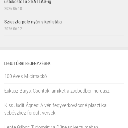
üstököstől a 3I/ATLAS-ig
2026.06.18.
Szieszta-polc nyári sikerlistája
2026.06.12.
LEGUTÓBBI BEJEGYZÉSEK
100 éves Micimackó
Łukasz Barys: Csontok, amiket a zsebedben hordasz
Kiss Judit Ágnes: A vén fegyverkovácsné plasztikai
sebészhez fordul : versek
Lente Gábor: Tudomány a Dűne univerzumában