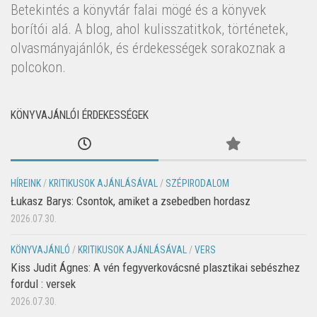
Betekintés a könyvtár falai mögé és a könyvek
borítói alá. A blog, ahol kulisszatitkok, történetek,
olvasmányajánlók, és érdekességek sorakoznak a
polcokon.
KÖNYVAJÁNLÓI ÉRDEKESSÉGEK
HÍREINK
/
KRITIKUSOK AJÁNLÁSÁVAL
/
SZÉPIRODALOM
Łukasz Barys: Csontok, amiket a zsebedben hordasz
2026.07.30.
KÖNYVAJÁNLÓ
/
KRITIKUSOK AJÁNLÁSÁVAL
/
VERS
Kiss Judit Ágnes: A vén fegyverkovácsné plasztikai sebészhez
fordul : versek
2026.07.30.