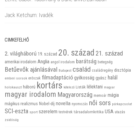
Jack Ketchum: Ivadék
CIMKEFELHŐ
20. század
21. század
2. világháború
19. század
barátság
Anglia
amerikai irodalom
betegség
angol irodalom
család
Betűevők ajánlásával
disztópia
családregény
Budapest
filmadaptáció
halál
gyilkosság
gyász
emberi sorsok
erőszak
kortárs
háború
lélektani
Listák
holokauszt
kötelező
magyar
magyar irodalom
Magyarország
mágia
memoár
női sors
novella
mágikus realizmus
Nobel-díj
nyomozás
párkapcsolat
SCI-eszta
szerelem
USA
társadalomkritika
utazás
sport
testvérek
zsidóság