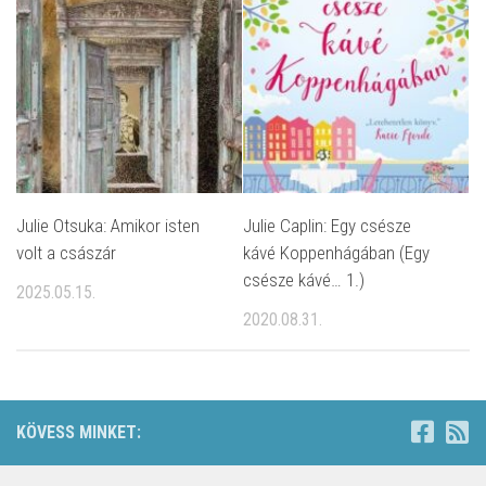
Julie Otsuka: Amikor isten
Julie Caplin: Egy ​csésze
volt a császár
kávé Koppenhágában (Egy
csésze kávé… 1.)
2025.05.15.
2020.08.31.
KÖVESS MINKET: