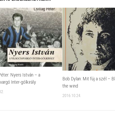
Péter: Nyers István – a
Bob Dylan: Mit fúj a szél – B
vargó Inter-gólkirály
the wind
02.
2016.10.24.