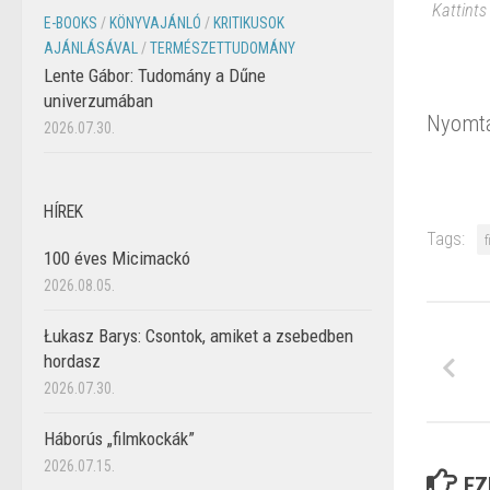
Kattints
E-BOOKS
/
KÖNYVAJÁNLÓ
/
KRITIKUSOK
AJÁNLÁSÁVAL
/
TERMÉSZETTUDOMÁNY
Lente Gábor: Tudomány a Dűne
univerzumában
Nyomta
2026.07.30.
HÍREK
Tags:
f
100 éves Micimackó
2026.08.05.
Łukasz Barys: Csontok, amiket a zsebedben
hordasz
2026.07.30.
Háborús „filmkockák”
2026.07.15.
EZ