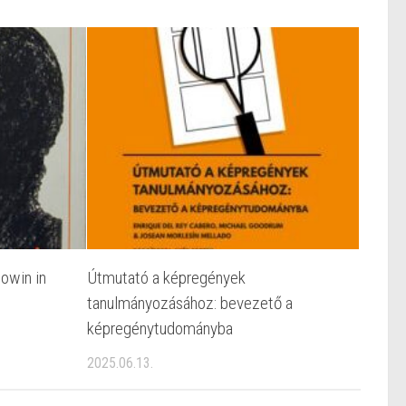
lowin in
Útmutató a képregények
tanulmányozásához: bevezető a
képregénytudományba
2025.06.13.