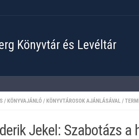
rg Könyvtár és Levéltár
S
/
KÖNYVAJÁNLÓ
/
KÖNYVTÁROSOK AJÁNLÁSÁVAL
/
TERM
derik Jekel: Szabotázs a