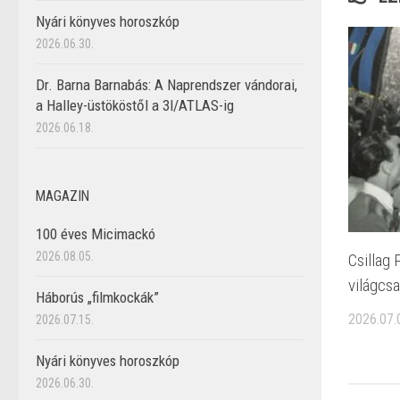
Nyári könyves horoszkóp
2026.06.30.
Dr. Barna Barnabás: A Naprendszer vándorai,
a Halley-üstököstől a 3I/ATLAS-ig
2026.06.18.
MAGAZIN
100 éves Micimackó
2026.08.05.
Csillag 
világcsa
Háborús „filmkockák”
2026.07.
2026.07.15.
Nyári könyves horoszkóp
2026.06.30.