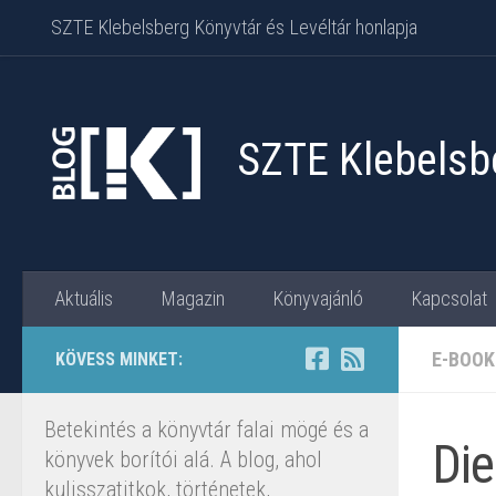
SZTE Klebelsberg Könyvtár és Levéltár honlapja
Skip to content
SZTE Klebelsbe
Aktuális
Magazin
Könyvajánló
Kapcsolat
E-BOOK
KÖVESS MINKET:
Betekintés a könyvtár falai mögé és a
Die
könyvek borítói alá. A blog, ahol
kulisszatitkok, történetek,