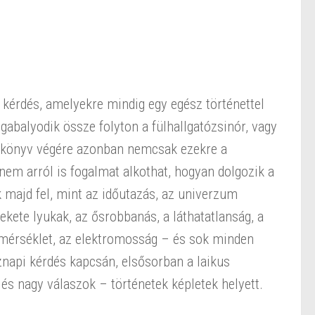
 kérdés, amelyekre mindig egy egész történettel
t gabalyodik össze folyton a fülhallgatózsinór, vagy
 könyv végére azonban nemcsak ezekre a
nem arról is fogalmat alkothat, hogyan dolgozik a
k majd fel, mint az időutazás, az univerzum
ekete lyukak, az ősrobbanás, a láthatatlanság, a
őmérséklet, az elektromosság – és sok minden
napi kérdés kapcsán, elsősorban a laikus
és nagy válaszok – történetek képletek helyett.