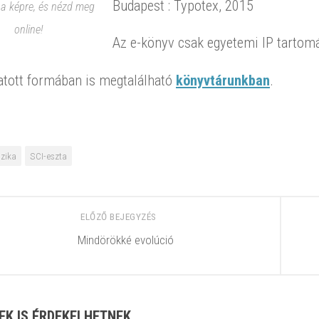
Budapest : Typotex, 2015
 a képre, és nézd meg
online!
Az e-könyv csak egyetemi IP tartomá
tott formában is megtalálható
könyvtárunkban
.
izika
SCI-eszta
ELŐZŐ BEJEGYZÉS
Mindörökké evolúció
EK IS ÉRDEKELHETNEK...