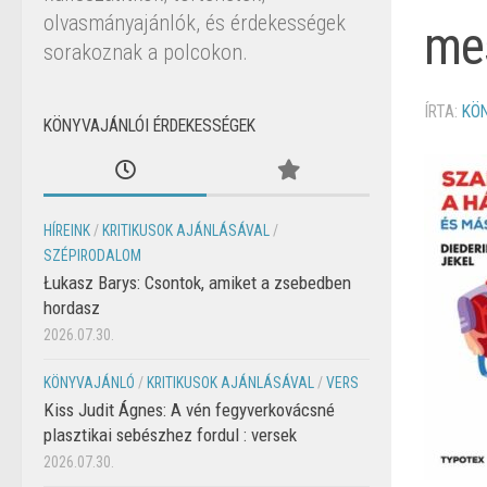
olvasmányajánlók, és érdekességek
mes
sorakoznak a polcokon.
ÍRTA:
KÖ
KÖNYVAJÁNLÓI ÉRDEKESSÉGEK
HÍREINK
/
KRITIKUSOK AJÁNLÁSÁVAL
/
SZÉPIRODALOM
Łukasz Barys: Csontok, amiket a zsebedben
hordasz
2026.07.30.
KÖNYVAJÁNLÓ
/
KRITIKUSOK AJÁNLÁSÁVAL
/
VERS
Kiss Judit Ágnes: A vén fegyverkovácsné
plasztikai sebészhez fordul : versek
2026.07.30.