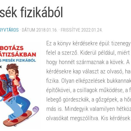
ék fizikából
NYVTÁROS
· DÁTUM
2018.01.16.
· FRISSÍTVE
2022.01.24.
Ez a könyv kérdésekre épül: tizenegy
felel a szerző. Kiderül például, miér
hogy honnét származnak a kövek. A
kérdésekre kap választ az olvasó, ha
fizika. Olyan elképzelések bukkanna
építőkövei, a csillagok működése, a f
lebegő gördeszkák, a gőzgépek, a h
más is. Mindegyik valamilyen hétköz
olvasókat megszólítva. Kis kérdések 