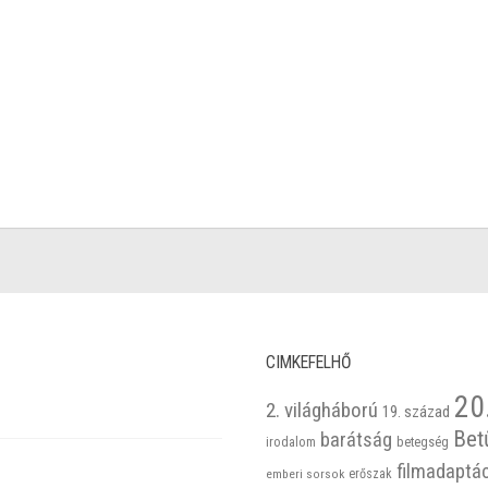
CIMKEFELHŐ
20
2. világháború
19. század
Bet
barátság
betegség
irodalom
filmadaptá
emberi sorsok
erőszak