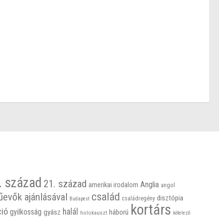
. század
21. század
Anglia
amerikai irodalom
angol
család
űevők ajánlásával
disztópia
családregény
Budapest
kortárs
ció
halál
gyilkosság
gyász
háború
holokauszt
kötelező