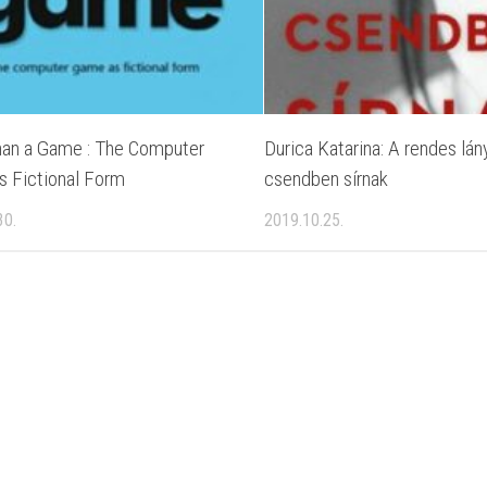
an a Game : The Computer
Durica Katarina: A rendes lán
 Fictional Form
csendben sírnak
30.
2019.10.25.