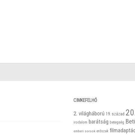
CIMKEFELHŐ
20
2. világháború
19. század
Bet
barátság
betegség
irodalom
filmadaptá
emberi sorsok
erőszak