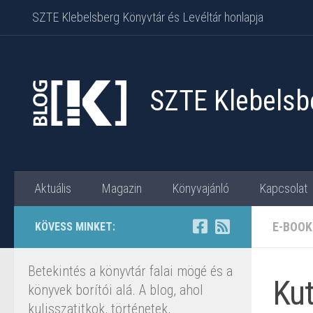
SZTE Klebelsberg Könyvtár és Levéltár honlapja
Skip to content
SZTE Klebelsbe
Aktuális
Magazin
Könyvajánló
Kapcsolat
E-BOOK
KÖVESS MINKET:
Betekintés a könyvtár falai mögé és a
Ku
könyvek borítói alá. A blog, ahol
kulisszatitkok, történetek,