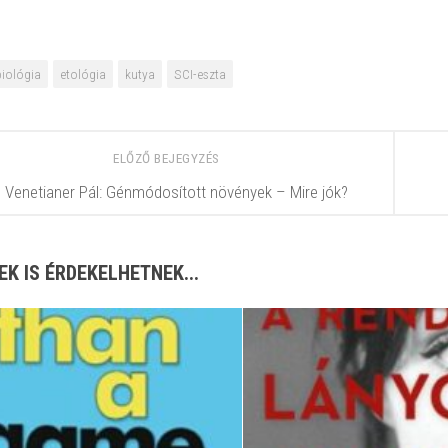
biológia
etológia
kutya
SCI-eszta
ELŐZŐ BEJEGYZÉS
Venetianer Pál: Génmódosított növények – Mire jók?
EK IS ÉRDEKELHETNEK...