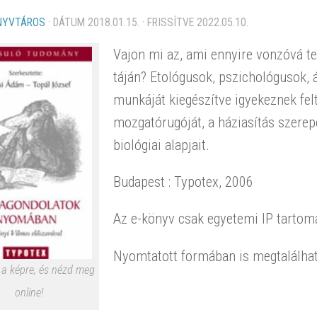
NYVTÁROS
· DÁTUM
2018.01.15.
· FRISSÍTVE
2022.05.10.
Vajon mi az, ami ennyire vonzóvá t
táján? Etológusok, pszichológusok, 
munkáját kiegészítve igyekeznek fel
mozgatórugóját, a háziasítás szerepé
biológiai alapjait.
Budapest : Typotex, 2006
Az e-könyv csak egyetemi IP tartomá
Nyomtatott formában is megtalálha
 a képre, és nézd meg
online!