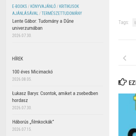
E-BOOKS
/
KÖNYVAJÁNLÓ
/
KRITIKUSOK
AJÁNLÁSÁVAL
/
TERMÉSZETTUDOMÁNY
Lente Gábor: Tudomány a Dűne
Tags:
univerzumában
2026.07.30.
HÍREK
100 éves Micimackó
2026.08.05.
EZ
Łukasz Barys: Csontok, amiket a zsebedben
hordasz
2026.07.30.
Háborús „filmkockák”
2026.07.15.