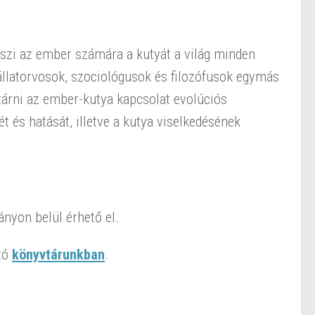
eszi az ember számára a kutyát a világ minden
állatorvosok, szociológusok és filozófusok egymás
tárni az ember-kutya kapcsolat evolúciós
t és hatását, illetve a kutya viselkedésének
nyon belül érhető el.
tó
könyvtárunkban
.