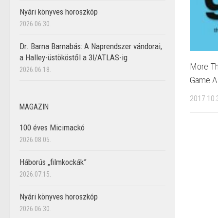
Nyári könyves horoszkóp
2026.06.30.
Dr. Barna Barnabás: A Naprendszer vándorai,
a Halley-üstököstől a 3I/ATLAS-ig
More Th
2026.06.18.
Game As
2017.10.
MAGAZIN
100 éves Micimackó
2026.08.05.
Háborús „filmkockák”
2026.07.15.
Nyári könyves horoszkóp
2026.06.30.