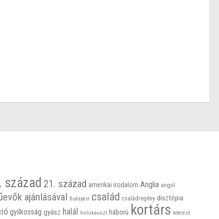
. század
21. század
Anglia
amerikai irodalom
angol
család
űevők ajánlásával
disztópia
családregény
Budapest
kortárs
ció
halál
gyilkosság
gyász
háború
holokauszt
kötelező