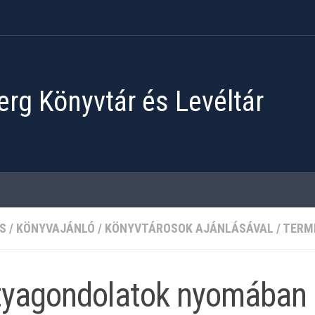
rg Könyvtár és Levéltár
S
/
KÖNYVAJÁNLÓ
/
KÖNYVTÁROSOK AJÁNLÁSÁVAL
/
TERM
tyagondolatok nyomában