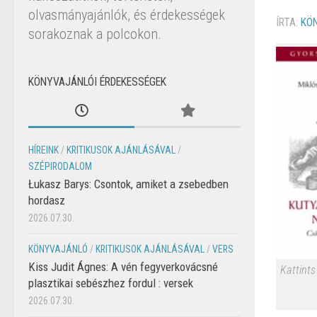
olvasmányajánlók, és érdekességek
ÍRTA:
KÖ
sorakoznak a polcokon.
KÖNYVAJÁNLÓI ÉRDEKESSÉGEK
HÍREINK
/
KRITIKUSOK AJÁNLÁSÁVAL
/
SZÉPIRODALOM
Łukasz Barys: Csontok, amiket a zsebedben
hordasz
2026.07.30.
KÖNYVAJÁNLÓ
/
KRITIKUSOK AJÁNLÁSÁVAL
/
VERS
Kiss Judit Ágnes: A vén fegyverkovácsné
Kattints
plasztikai sebészhez fordul : versek
2026.07.30.