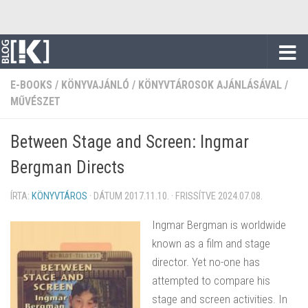
Skip to content
E-BOOKS
/
KÖNYVAJÁNLÓ
/
KÖNYVTÁROSOK AJÁNLÁSÁVAL
/
MŰVÉSZET
Between Stage and Screen: Ingmar
Bergman Directs
ÍRTA:
KÖNYVTÁROS
· DÁTUM
2017.11.10.
· FRISSÍTVE
2024.07.08.
Ingmar Bergman is worldwide
known as a film and stage
director. Yet no-one has
attempted to compare his
stage and screen activities. In