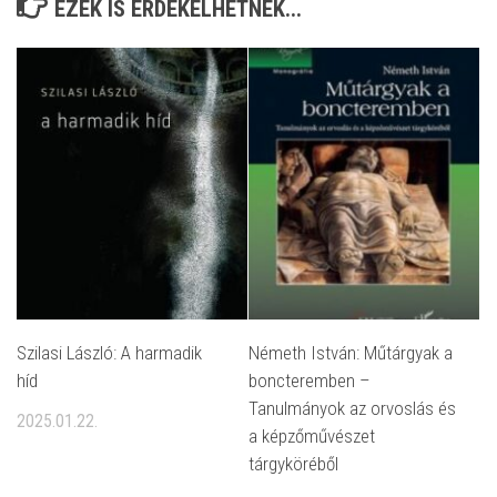
EZEK IS ÉRDEKELHETNEK...
Szilasi László: A harmadik
Németh István: Műtárgyak a
híd
boncteremben –
Tanulmányok az orvoslás és
2025.01.22.
a képzőművészet
tárgyköréből