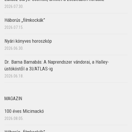
2026.07.30.
Háborús „filmkockák”
2026.07.15.
Nyári könyves horoszkóp
2026.06.30.
Dr. Barna Barnabás: A Naprendszer vándorai, a Halley-
üstököstől a 3I/ATLAS-ig
2026.06.18.
MAGAZIN
100 éves Micimackó
2026.08.05.