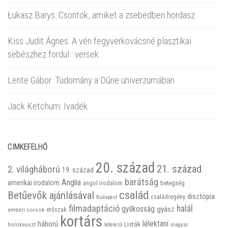
Łukasz Barys: Csontok, amiket a zsebedben hordasz
Kiss Judit Ágnes: A vén fegyverkovácsné plasztikai
sebészhez fordul : versek
Lente Gábor: Tudomány a Dűne univerzumában
Jack Ketchum: Ivadék
CIMKEFELHŐ
20. század
21. század
2. világháború
19. század
barátság
Anglia
amerikai irodalom
betegség
angol irodalom
család
Betűevők ajánlásával
disztópia
családregény
Budapest
filmadaptáció
halál
gyilkosság
gyász
emberi sorsok
erőszak
kortárs
háború
lélektani
Listák
holokauszt
kötelező
magyar