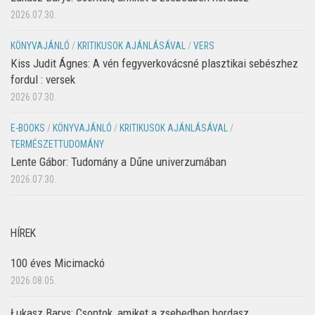
2026.07.30.
KÖNYVAJÁNLÓ
/
KRITIKUSOK AJÁNLÁSÁVAL
/
VERS
Kiss Judit Ágnes: A vén fegyverkovácsné plasztikai sebészhez
fordul : versek
2026.07.30.
E-BOOKS
/
KÖNYVAJÁNLÓ
/
KRITIKUSOK AJÁNLÁSÁVAL
/
TERMÉSZETTUDOMÁNY
Lente Gábor: Tudomány a Dűne univerzumában
2026.07.30.
HÍREK
100 éves Micimackó
2026.08.05.
Łukasz Barys: Csontok, amiket a zsebedben hordasz