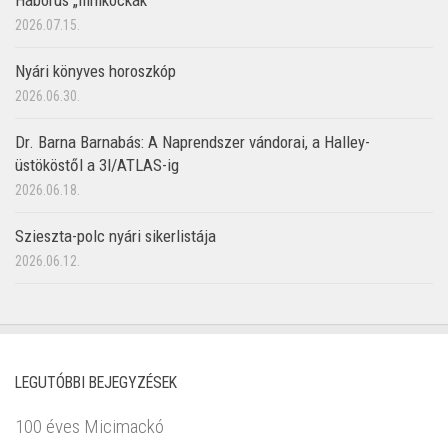
Háborús „filmkockák”
2026.07.15.
Nyári könyves horoszkóp
2026.06.30.
Dr. Barna Barnabás: A Naprendszer vándorai, a Halley-
üstököstől a 3I/ATLAS-ig
2026.06.18.
Szieszta-polc nyári sikerlistája
2026.06.12.
LEGUTÓBBI BEJEGYZÉSEK
100 éves Micimackó