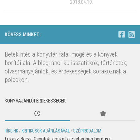
2018.04.10.
KÖVESS MINKET:
Betekintés a könyvtár falai mögé és a könyvek
borítói alá. A blog, ahol kulisszatitkok, történetek,
olvasmányajánlók, és érdekességek sorakoznak a
polcokon.
KÖNYVAJÁNLÓI ÉRDEKESSÉGEK
HÍREINK
/
KRITIKUSOK AJÁNLÁSÁVAL
/
SZÉPIRODALOM
Łukasz Barys: Csontok, amiket a zsebedben hordasz