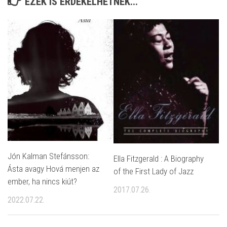
EZEK IS ÉRDEKELHETNEK...
Jón Kalman Stefánsson:
Ella Fitzgerald : A Biography
Ásta avagy Hová menjen az
of the First Lady of Jazz
ember, ha nincs kiút?
2017.07.26.
2022.07.22.