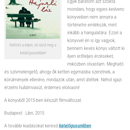
Egyik barátom azt szokta
mondani, hogy egyes kedvenc
könyveiben nem annyira a
történetre emlékszik, mint
inkább a hangulatára. Ezzel a
könyvvel én is így vagyok,
Kattints a képre, és nézd meg a
bennem kevés könyv váltott ki
katalógusunkban!
ilyen erőteljes érzéseket,
miközben olvastam. Megható
és szívmelengető, ahogy ők ketten egymásba szeretnek, a
körülmények ellenére, mindazok után, amit átéltek. Néhol igazi
érzelmi hullámvasút, érdemes elolvasni!
A könyvből 2015-ben készült filmváltozat.
Budapest : Libri, 2015
A további kiadásokat keresd
katalógusunkban
.