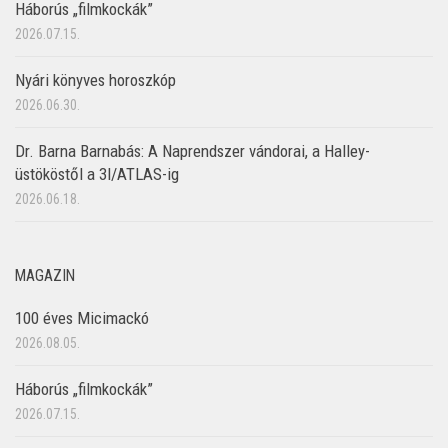
Háborús „filmkockák”
2026.07.15.
Nyári könyves horoszkóp
2026.06.30.
Dr. Barna Barnabás: A Naprendszer vándorai, a Halley-
üstököstől a 3I/ATLAS-ig
2026.06.18.
MAGAZIN
100 éves Micimackó
2026.08.05.
Háborús „filmkockák”
2026.07.15.