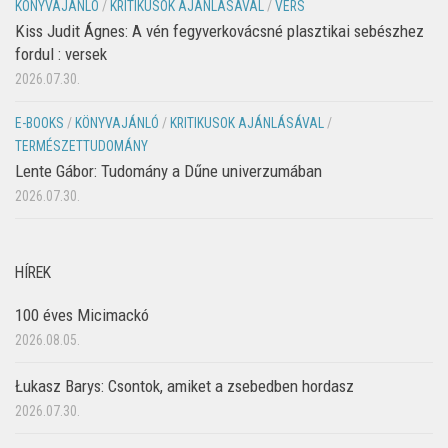
KÖNYVAJÁNLÓ
/
KRITIKUSOK AJÁNLÁSÁVAL
/
VERS
Kiss Judit Ágnes: A vén fegyverkovácsné plasztikai sebészhez
fordul : versek
2026.07.30.
E-BOOKS
/
KÖNYVAJÁNLÓ
/
KRITIKUSOK AJÁNLÁSÁVAL
/
TERMÉSZETTUDOMÁNY
Lente Gábor: Tudomány a Dűne univerzumában
2026.07.30.
HÍREK
100 éves Micimackó
2026.08.05.
Łukasz Barys: Csontok, amiket a zsebedben hordasz
2026.07.30.