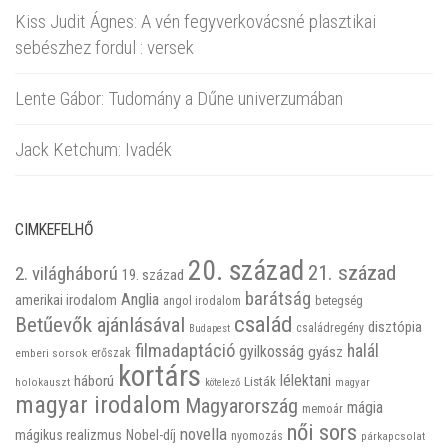
Kiss Judit Ágnes: A vén fegyverkovácsné plasztikai
sebészhez fordul : versek
Lente Gábor: Tudomány a Dűne univerzumában
Jack Ketchum: Ivadék
CIMKEFELHŐ
20. század
21. század
2. világháború
19. század
barátság
Anglia
amerikai irodalom
betegség
angol irodalom
család
Betűevők ajánlásával
disztópia
családregény
Budapest
filmadaptáció
halál
gyilkosság
gyász
emberi sorsok
erőszak
kortárs
háború
lélektani
Listák
holokauszt
kötelező
magyar
magyar irodalom
Magyarország
mágia
memoár
női sors
novella
mágikus realizmus
Nobel-díj
nyomozás
párkapcsolat