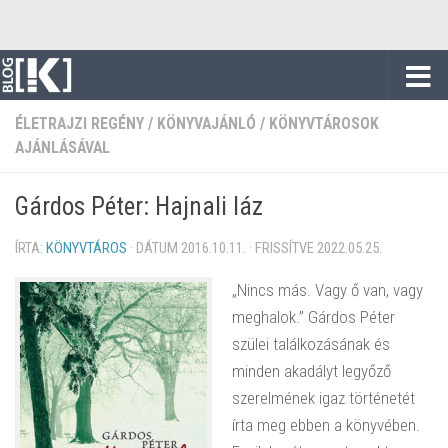
Skip to content
ÉLETRAJZI REGÉNY
/
KÖNYVAJÁNLÓ
/
KÖNYVTÁROSOK
AJÁNLÁSÁVAL
Gárdos Péter: Hajnali láz
ÍRTA:
KÖNYVTÁROS
· DÁTUM
2016.10.11.
· FRISSÍTVE
2022.05.25.
„Nincs más. Vagy ő van, vagy
meghalok.” Gárdos Péter
szülei találkozásának és
minden akadályt legyőző
szerelmének igaz történetét
írta meg ebben a könyvében.