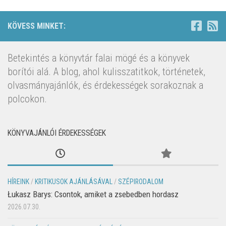
KÖVESS MINKET:
Betekintés a könyvtár falai mögé és a könyvek
borítói alá. A blog, ahol kulisszatitkok, történetek,
olvasmányajánlók, és érdekességek sorakoznak a
polcokon.
KÖNYVAJÁNLÓI ÉRDEKESSÉGEK
HÍREINK
/
KRITIKUSOK AJÁNLÁSÁVAL
/
SZÉPIRODALOM
Łukasz Barys: Csontok, amiket a zsebedben hordasz
2026.07.30.